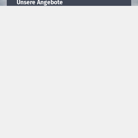
Unsere Angebote
Skigymnastik
Termine Skigymnastik
Nordic Walking
Termine Nordic Walking
Ski- und Snowboardkurse
Ausflugsangebote
Weitere Informationen
Sitemap